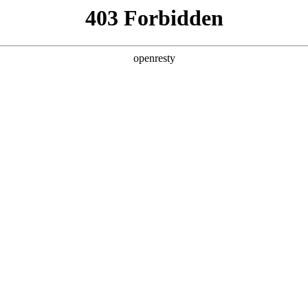
产品及服务
行业解决方案
合作伙伴
投资者关系
合作备忘录，携手共筑智能出行新生态
2025 / 04 / 29
，中国第一汽车集团有限公司控股的启明信息技术股份有限公司（以下简
合作备忘录。中国一汽董事长、党委书记邱现东，Z6尊龙数码董